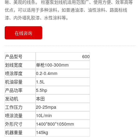
晰、美观的线条。 柱塞泵划线机适用范围广、使用方便、效率高等
优点，可以适用于多种涂料，如普通油漆、油性涂料、路面标线
漆、内外墙乳胶漆、水性涂料等。
在线咨询
产品型号
600
划线宽度
单枪100-300mm
喷涂厚度
0.2-0.4mm
机油容量
1.5L
产品功率
5.5hp
发动机
本田
工作压力
20-25mpa
喷涂流量
10L/min
外形尺寸
1400*800*1050mm
机器重量
145kg