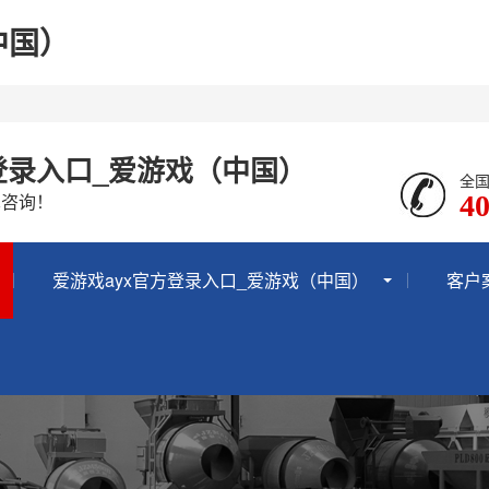
中国）
登录入口_爱游戏（中国）
全
术咨询！
4
爱游戏ayx官方登录入口_爱游戏（中国）
客户