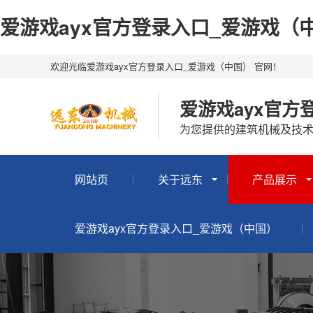
爱游戏ayx官方登录入口_爱游戏（
欢迎光临爱游戏ayx官方登录入口_爱游戏（中国） 官网！
爱游戏ayx官方
为您提供的建筑机械及技
网站页
关于远东
产品展示
爱游戏ayx官方登录入口_爱游戏（中国）