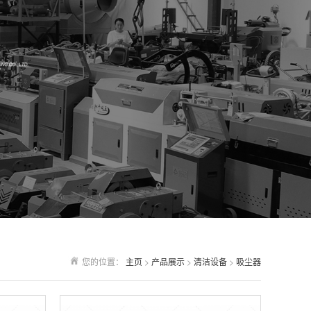
您的位置：
主页
>
产品展示
>
清洁设备
>
吸尘器