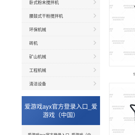
卧式粉末搅拌机
腰鼓式干粉搅拌机
环保机械
砖机
矿山机械
工程机械
清洁设备
爱游戏ayx官方登录入口_爱
游戏（中国）
爱游戏ayx官方登录入口_爱游戏（中