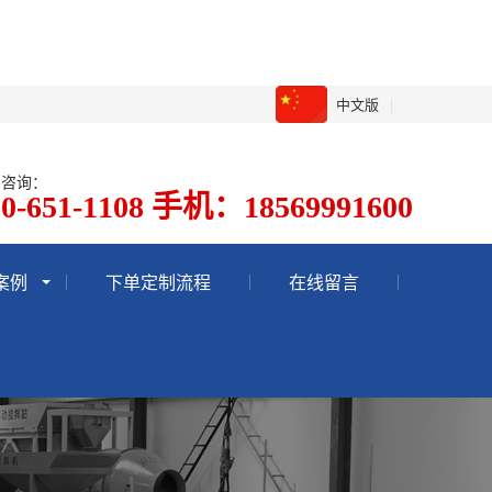
中文版
|
国咨询：
00-651-1108 手机：18569991600
案例
下单定制流程
在线留言