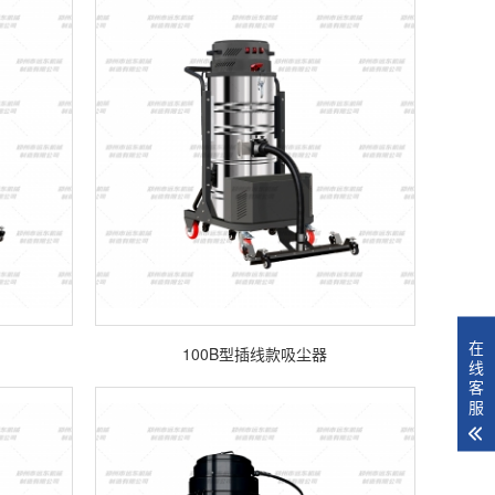
在
100B型插线款吸尘器
线
客
服