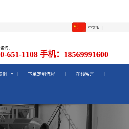
中文版
|
国咨询：
00-651-1108 手机：18569991600
案例
下单定制流程
在线留言