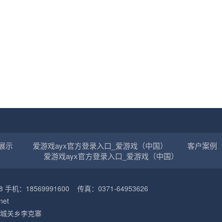
展示
爱游戏ayx官方登录入口_爱游戏（中国）
客户案例
爱游戏ayx官方登录入口_爱游戏（中国）
08 手机：18569991600 传真：0371-64953626
net
城关乡李克寨