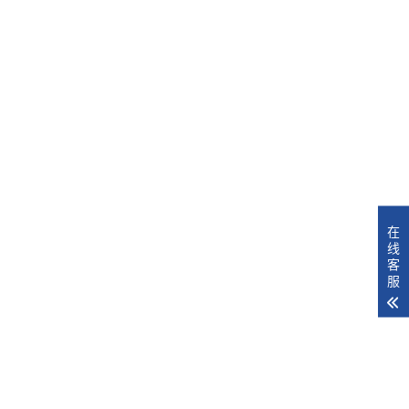
在
线
客
服