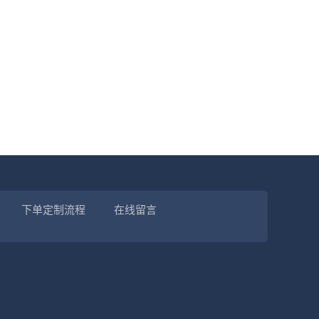
下单定制流程
在线留言