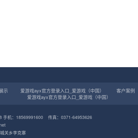
展示
爱游戏ayx官方登录入口_爱游戏（中国）
客户案例
爱游戏ayx官方登录入口_爱游戏（中国）
08 手机：18569991600 传真：0371-64953626
net
城关乡李克寨