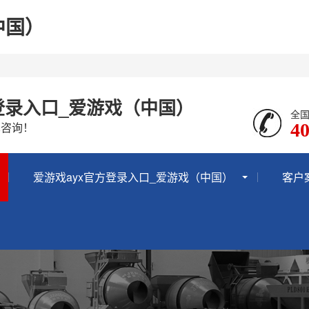
中国）
登录入口_爱游戏（中国）
全
术咨询！
4
爱游戏ayx官方登录入口_爱游戏（中国）
客户