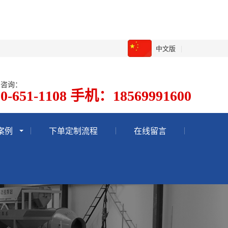
中文版
|
国咨询：
00-651-1108 手机：18569991600
案例
下单定制流程
在线留言