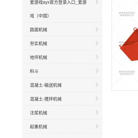
爱游戏ayx官方登录入口_爱游
戏（中国）
路面机械
夯实机械
地坪机械
料斗
混凝土-输送机械
混凝土-搅拌机械
注浆机械
起重机械