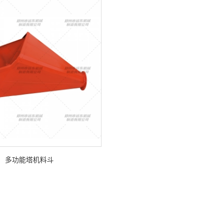
多功能塔机料斗