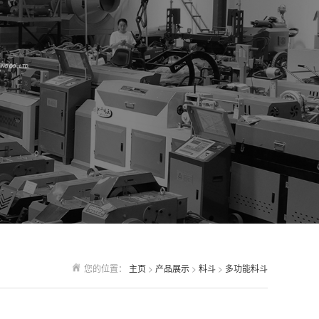
您的位置：
主页
>
产品展示
>
料斗
>
多功能料斗