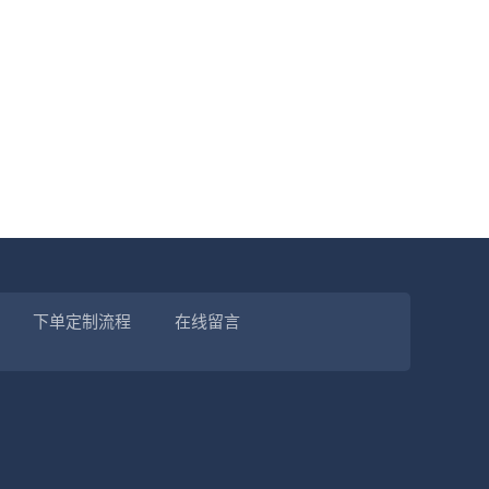
下单定制流程
在线留言