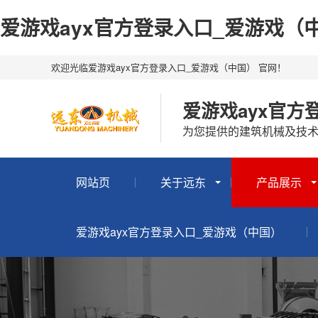
爱游戏ayx官方登录入口_爱游戏（
欢迎光临爱游戏ayx官方登录入口_爱游戏（中国） 官网！
爱游戏ayx官方
为您提供的建筑机械及技
网站页
关于远东
产品展示
爱游戏ayx官方登录入口_爱游戏（中国）