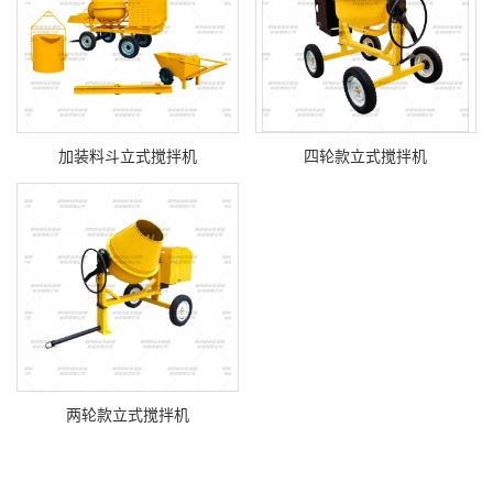
加装料斗立式搅拌机
四轮款立式搅拌机
两轮款立式搅拌机