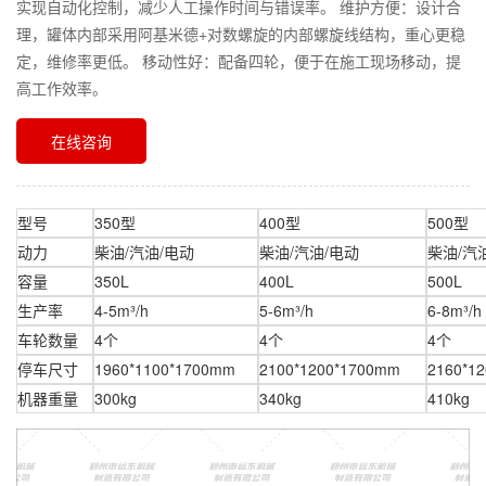
实现自动化控制，减少人工操作时间与错误率。 维护方便：设计合
理，罐体内部采用阿基米德+对数螺旋的内部螺旋线结构，重心更稳
定，维修率更低。 移动性好：配备四轮，便于在施工现场移动，提
高工作效率。
在线咨询
型号
350型
400型
500型
动力
柴油/汽油/电动
柴油/汽油/电动
柴油/汽
容量
350L
400L
500L
生产率
4-5m³/h
5-6m³/h
6-8m³/h
车轮数量
4个
4个
4个
停车尺寸
1960*1100*1700mm
2100*1200*1700mm
2160*1
机器重量
300kg
340kg
410kg