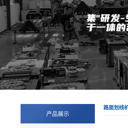
路面划线
产品展示