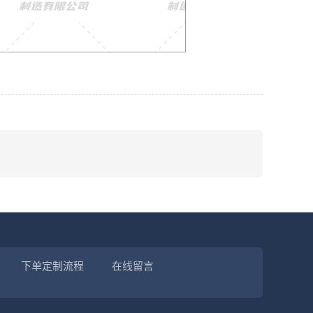
下单定制流程
在线留言