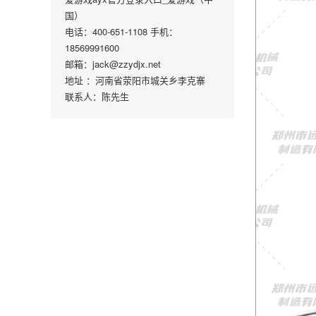
国）
电话：400-651-1108 手机：
18569991600
邮箱：jack@zzydjx.net
地址 ：河南省荥阳市城关乡李克寨
联系人：陈先生