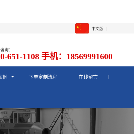
中文版
|
国咨询：
00-651-1108 手机：18569991600
案例
下单定制流程
在线留言