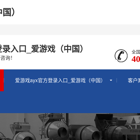
中国）
登录入口_爱游戏（中国）
全
术咨询！
4
爱游戏ayx官方登录入口_爱游戏（中国）
客户