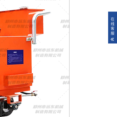
在
线
客
服