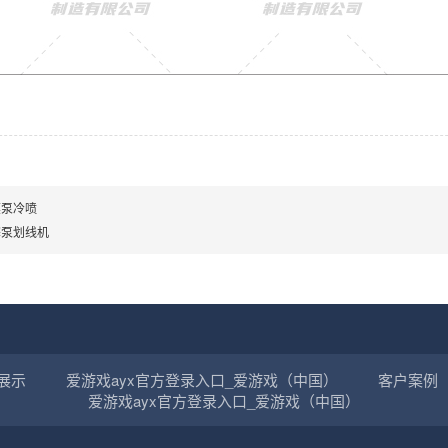
膜泵冷喷
塞泵划线机
展示
爱游戏ayx官方登录入口_爱游戏（中国）
客户案例
爱游戏ayx官方登录入口_爱游戏（中国）