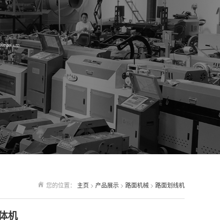
您的位置：
主页
>
产品展示
>
路面机械
>
路面划线机
体机