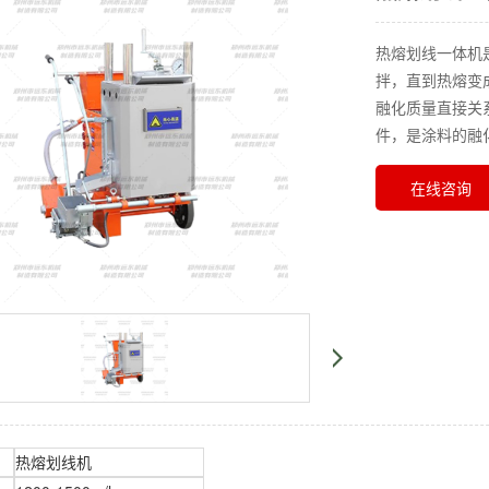
热熔划线一体机
拌，直到热熔变
融化质量直接关
件，是涂料的融
在线咨询
热熔划线机