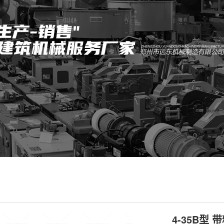
4-35B型