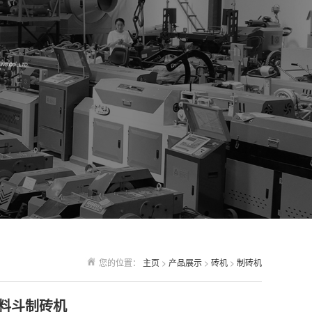
您的位置：
主页
>
产品展示
>
砖机
>
制砖机
 带料斗制砖机