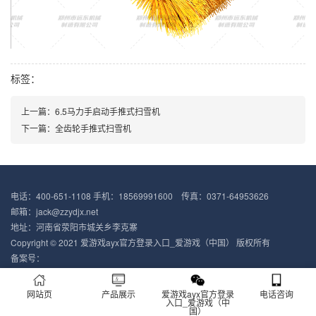
标签：
上一篇：6.5马力手启动手推式扫雪机
下一篇：全齿轮手推式扫雪机
电话：400-651-1108 手机：18569991600 传真：0371-64953626
邮箱：jack@zzydjx.net
地址：河南省荥阳市城关乡李克寨
Copyright © 2021 爱游戏ayx官方登录入口_爱游戏（中国） 版权所有
备案号：
网站页
产品展示
爱游戏ayx官方登录
电话咨询
入口_爱游戏（中
国）