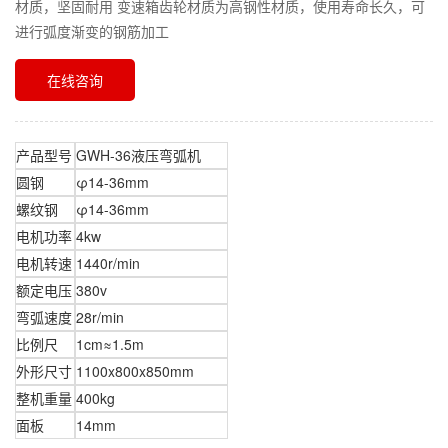
材质，坚固耐用 变速箱齿轮材质为高钢性材质，使用寿命长久，可
进行弧度渐变的钢筋加工
在线咨询
产品型号
GWH-36液压弯弧机
圆钢
φ14-36mm
螺纹钢
φ14-36mm
电机功率
4kw
电机转速
1440r/min
额定电压
380v
弯弧速度
28r/min
比例尺
1cm≈1.5m
外形尺寸
1100x800x850mm
整机重量
400kg
面板
14mm